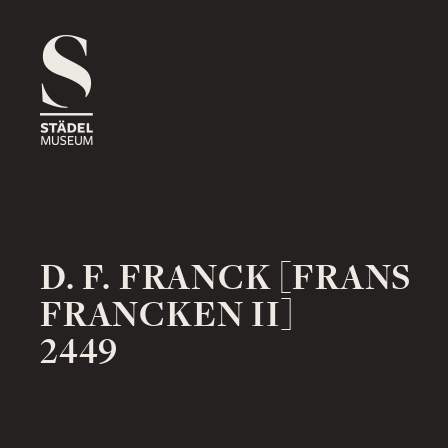
1816
ROSSMARKT
ORT
HAUS
RÄUME
1833
NEUE MAINZER STRASSE
ORT
HAUS
RÄUME
D. F. FRANCK [FRANS
FRANCKEN II]
2449
1878
SCHAUMAINKAI
ORT
HAUS
RÄUME