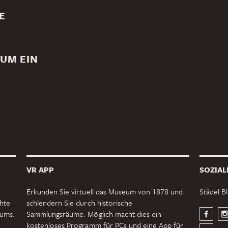
S
E
 UM EIN
VR APP
SOZIAL
Erkunden Sie virtuell das Museum von 1878 und
Städel B
chte
schlendern Sie durch historische
eums.
Sammlungsräume. Möglich macht dies ein
kostenloses Programm für PCs und eine App für