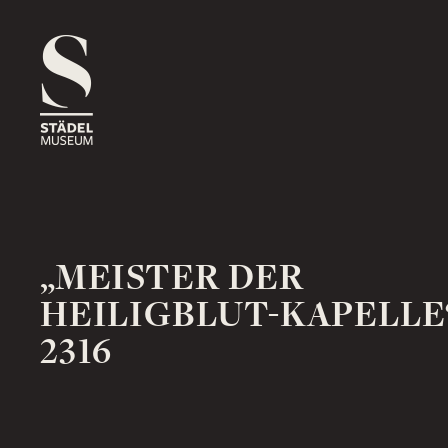
1816
ROSSMARKT
ORT
HAUS
RÄUME
1833
NEUE MAINZER STRASSE
ORT
HAUS
RÄUME
„MEISTER DER
HEILIGBLUT-KAPELLE
2316
1878
SCHAUMAINKAI
ORT
HAUS
RÄUME