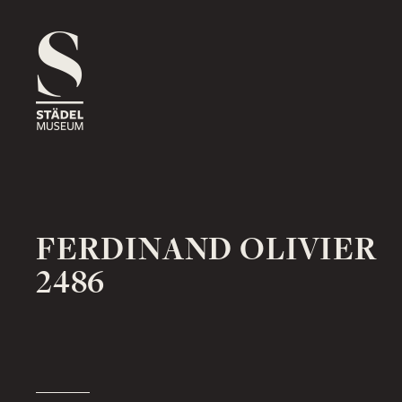
1816
ROSSMARKT
ORT
HAUS
RÄUME
1833
NEUE MAINZER STRASSE
ORT
HAUS
RÄUME
FERDINAND OLIVIER
2486
1878
SCHAUMAINKAI
ORT
HAUS
RÄUME