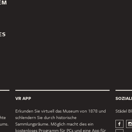
EM
ES
VR APP
SOZIAL
Erkunden Sie virtuell das Museum von 1878 und
Städel B
chte
schlendern Sie durch historische
eums.
Sammlungsräume. Möglich macht dies ein
kostenloses Programm für PCs und eine App für