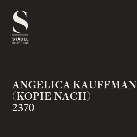
1816
ROSSMARKT
ORT
HAUS
RÄUME
1833
NEUE MAINZER STRASSE
ORT
HAUS
RÄUME
ANGELICA KAUFFMA
(KOPIE NACH)
2370
1878
SCHAUMAINKAI
ORT
HAUS
RÄUME