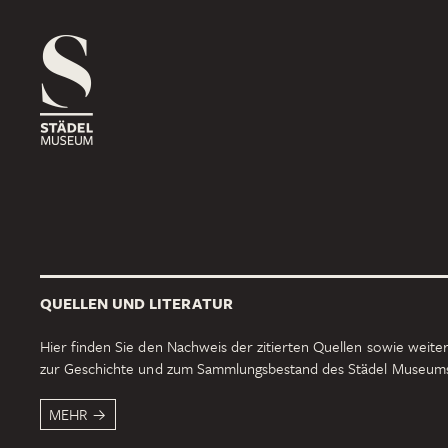
1816
ROSSMARKT
ORT
HAUS
RÄUME
1833
NEUE MAINZER STRASSE
ORT
HAUS
RÄUME
QUELLEN UND LITERATUR
1878
SCHAUMAINKAI
Hier finden Sie den Nachweis der zitierten Quellen sowie weiter
zur Geschichte und zum Sammlungsbestand des Städel Museum
ORT
HAUS
RÄUME
MEHR