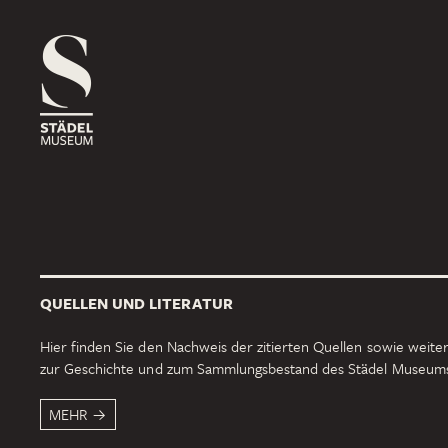
1816
ROSSMARKT
ORT
HAUS
RÄUME
1833
NEUE MAINZER STRASSE
ORT
HAUS
RÄUME
QUELLEN UND LITERATUR
1878
SCHAUMAINKAI
Hier finden Sie den Nachweis der zitierten Quellen sowie weiter
zur Geschichte und zum Sammlungsbestand des Städel Museum
ORT
HAUS
RÄUME
MEHR