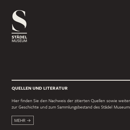
1816
ROSSMARKT
ORT
HAUS
RÄUME
1833
NEUE MAINZER STRASSE
ORT
HAUS
RÄUME
QUELLEN UND LITERATUR
1878
SCHAUMAINKAI
Hier finden Sie den Nachweis der zitierten Quellen sowie weiter
zur Geschichte und zum Sammlungsbestand des Städel Museum
ORT
HAUS
RÄUME
MEHR