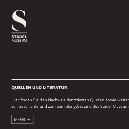
1816
ROSSMARKT
ORT
HAUS
RÄUME
1833
NEUE MAINZER STRASSE
ORT
HAUS
RÄUME
QUELLEN UND LITERATUR
1878
SCHAUMAINKAI
Hier finden Sie den Nachweis der zitierten Quellen sowie weiter
zur Geschichte und zum Sammlungsbestand des Städel Museum
ORT
HAUS
RÄUME
MEHR