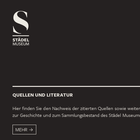
1816
ROSSMARKT
ORT
HAUS
RÄUME
1833
NEUE MAINZER STRASSE
ORT
HAUS
RÄUME
QUELLEN UND LITERATUR
1878
SCHAUMAINKAI
Hier finden Sie den Nachweis der zitierten Quellen sowie weiter
zur Geschichte und zum Sammlungsbestand des Städel Museum
ORT
HAUS
RÄUME
MEHR