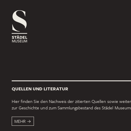
1816
ROSSMARKT
ORT
HAUS
RÄUME
1833
NEUE MAINZER STRASSE
ORT
HAUS
RÄUME
QUELLEN UND LITERATUR
1878
SCHAUMAINKAI
Hier finden Sie den Nachweis der zitierten Quellen sowie weiter
zur Geschichte und zum Sammlungsbestand des Städel Museum
ORT
HAUS
RÄUME
MEHR