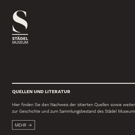
1816
ROSSMARKT
ORT
HAUS
RÄUME
1833
NEUE MAINZER STRASSE
ORT
HAUS
RÄUME
QUELLEN UND LITERATUR
1878
SCHAUMAINKAI
Hier finden Sie den Nachweis der zitierten Quellen sowie weiter
zur Geschichte und zum Sammlungsbestand des Städel Museum
ORT
HAUS
RÄUME
MEHR