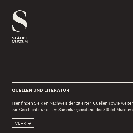
1816
ROSSMARKT
ORT
HAUS
RÄUME
1833
NEUE MAINZER STRASSE
ORT
HAUS
RÄUME
QUELLEN UND LITERATUR
1878
SCHAUMAINKAI
Hier finden Sie den Nachweis der zitierten Quellen sowie weiter
zur Geschichte und zum Sammlungsbestand des Städel Museum
ORT
HAUS
RÄUME
MEHR