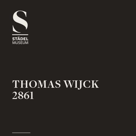
1816
ROSSMARKT
ORT
HAUS
RÄUME
1833
NEUE MAINZER STRASSE
ORT
HAUS
RÄUME
THOMAS WIJCK
2861
1878
SCHAUMAINKAI
ORT
HAUS
RÄUME