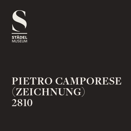
1816
ROSSMARKT
ORT
HAUS
RÄUME
1833
NEUE MAINZER STRASSE
ORT
HAUS
RÄUME
PIETRO CAMPORESE
(ZEICHNUNG)
2810
1878
SCHAUMAINKAI
ORT
HAUS
RÄUME