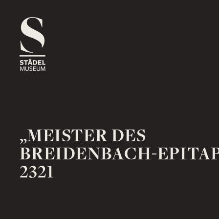
1816
ROSSMARKT
ORT
HAUS
RÄUME
1833
NEUE MAINZER STRASSE
ORT
HAUS
RÄUME
„MEISTER DES
BREIDENBACH-EPITA
2321
1878
SCHAUMAINKAI
ORT
HAUS
RÄUME