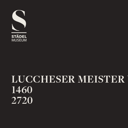
1816
ROSSMARKT
ORT
HAUS
RÄUME
1833
NEUE MAINZER STRASSE
ORT
HAUS
RÄUME
LUCCHESER MEISTER
1460
2720
1878
SCHAUMAINKAI
ORT
HAUS
RÄUME