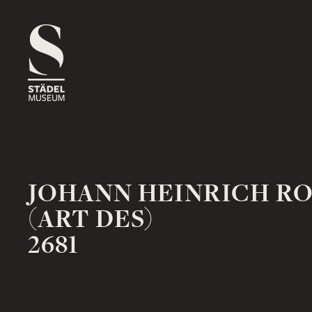
1816
ROSSMARKT
ORT
HAUS
RÄUME
1833
NEUE MAINZER STRASSE
ORT
HAUS
RÄUME
JOHANN HEINRICH R
(ART DES)
2681
1878
SCHAUMAINKAI
ORT
HAUS
RÄUME