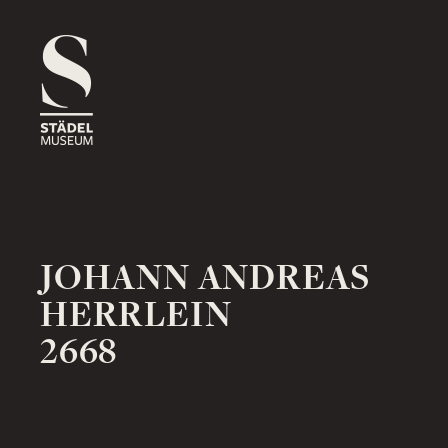
1816
ROSSMARKT
ORT
HAUS
RÄUME
1833
NEUE MAINZER STRASSE
ORT
HAUS
RÄUME
JOHANN ANDREAS
HERRLEIN
2668
1878
SCHAUMAINKAI
ORT
HAUS
RÄUME