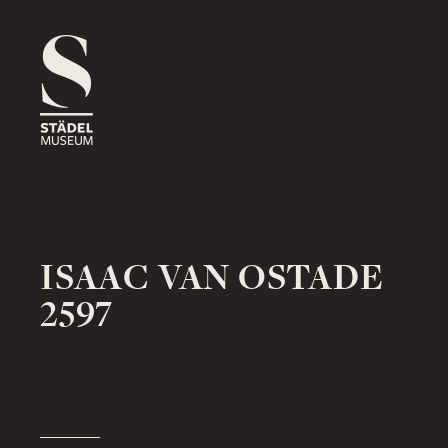
1816
ROSSMARKT
ORT
HAUS
RÄUME
1833
NEUE MAINZER STRASSE
ORT
HAUS
RÄUME
ISAAC VAN OSTADE
2597
1878
SCHAUMAINKAI
ORT
HAUS
RÄUME