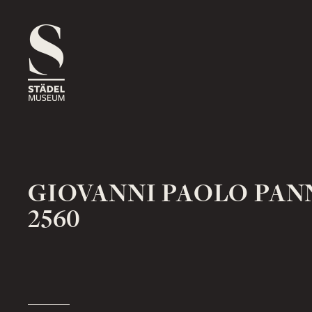
1816
ROSSMARKT
ORT
HAUS
RÄUME
1833
NEUE MAINZER STRASSE
ORT
HAUS
RÄUME
GIOVANNI PAOLO PAN
2560
1878
SCHAUMAINKAI
ORT
HAUS
RÄUME