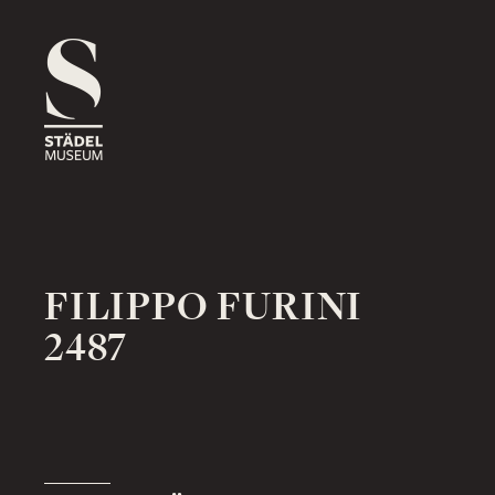
1816
ROSSMARKT
ORT
HAUS
RÄUME
1833
NEUE MAINZER STRASSE
ORT
HAUS
RÄUME
FILIPPO FURINI
2487
1878
SCHAUMAINKAI
ORT
HAUS
RÄUME