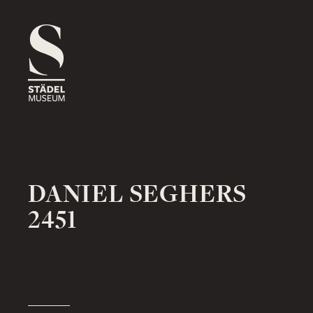
1816
ROSSMARKT
ORT
HAUS
RÄUME
1833
NEUE MAINZER STRASSE
ORT
HAUS
RÄUME
DANIEL SEGHERS
2451
1878
SCHAUMAINKAI
ORT
HAUS
RÄUME