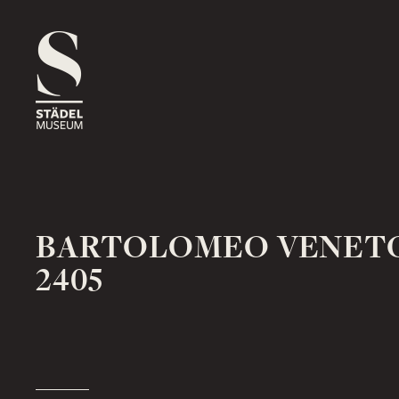
1816
ROSSMARKT
ORT
HAUS
RÄUME
1833
NEUE MAINZER STRASSE
ORT
HAUS
RÄUME
BARTOLOMEO VENET
2405
1878
SCHAUMAINKAI
ORT
HAUS
RÄUME