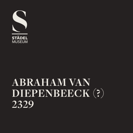
1816
ROSSMARKT
ORT
HAUS
RÄUME
1833
NEUE MAINZER STRASSE
ORT
HAUS
RÄUME
ABRAHAM VAN
DIEPENBEECK (?)
2329
1878
SCHAUMAINKAI
ORT
HAUS
RÄUME