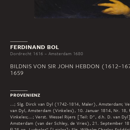
FERDINAND BOL
Dordrecht 1616 – Amsterdam 1680
BILDNIS VON SIR JOHN HEBDON (1612–16
1659
PROVENIENZ
...; Slg. Dirck van Dyl (1742-1814, Maler), Amsterdam; Ve
van Dyl, Amsterdam (Vinkeles), 10. Januar 1814, Nr. 18, f
Vinkeles;...; Verst. Wessel Rijers [Teil: D", d.h. D. van Dyl
Amsterdam (van der Schley, de Vries), 21. September 181
fl 25 an „Lydseler“ [Leisler]; Slg. Wilhelm Charles Frédéri