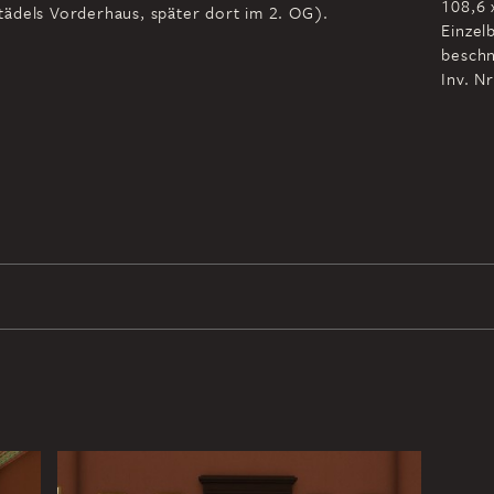
108,6 
ädels Vorderhaus, später dort im 2. OG).
Einzel
beschn
Inv. N