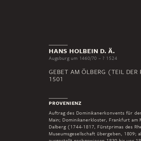
HANS HOLBEIN D. Ä.
Augsburg um 1460/70 – ? 1524
GEBET AM ÖLBERG (TEIL DER
1501
PROVENIENZ
Auftrag des Dominikanerkonvents für de
Main; Dominikanerkloster, Frankfurt am 
Dalberg (1744-1817, Fürstprimas des Rh
Museumsgesellschaft übergeben, 1809; als
ausgestellt nachgewiesen 1830 bis vor 18