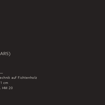
TARS)
echnik auf Fichtenholz
51 cm
r. HM 20