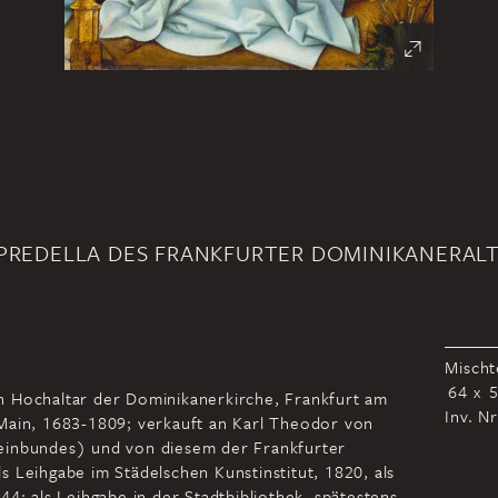
 PREDELLA DES FRANKFURTER DOMINIKANERAL
Mischt
64 x 
n Hochaltar der Dominikanerkirche, Frankfurt am
Inv. N
Main, 1683-1809; verkauft an Karl Theodor von
einbundes) und von diesem der Frankfurter
 Leihgabe im Städelschen Kunstinstitut, 1820, als
44; als Leihgabe in der Stadtbibliothek, spätestens