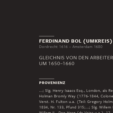
FERDINAND BOL (UMKREIS)
Dordrecht 1616 – Amsterdam 1680
GLEICHNIS VON DEN ARBEITE
UM 1650–1660
PROVENIENZ
...; Slg. Henry Isaacs Esq., London, als R
Holman Bromly Way (1776-1844, Colonel
Verst. H. Fulton u.a. (Teil: Gregory Hol
1834, Nr. 133, Pfund 315;...; Slg. Willem
Willem II., Den Haag (de Vries u.a.), 12.