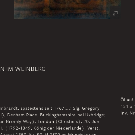
RN IM WEINBERG
Öl auf
151 x 
embrandt, spätestens seit 1767;...; Slg. Gregory
Inv. N
), Denham Place, Buckinghamshire bei Uxbridge;
man Bromly Way), London (Christie's), 20. Juni
 II. (1792-1849, König der Niederlande); Verst.
 August 1850, Nr. 90, fl 3500 an Munnicks van