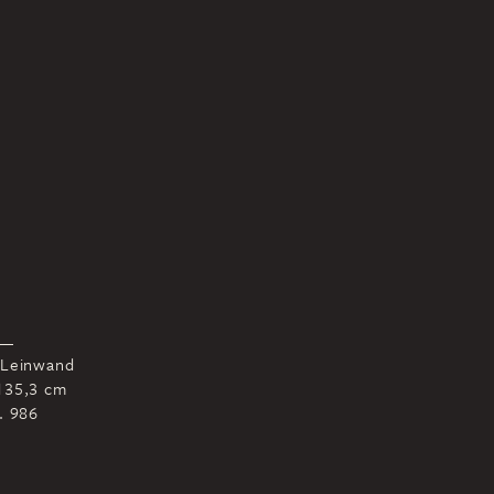
 Leinwand
135,3 cm
r. 986