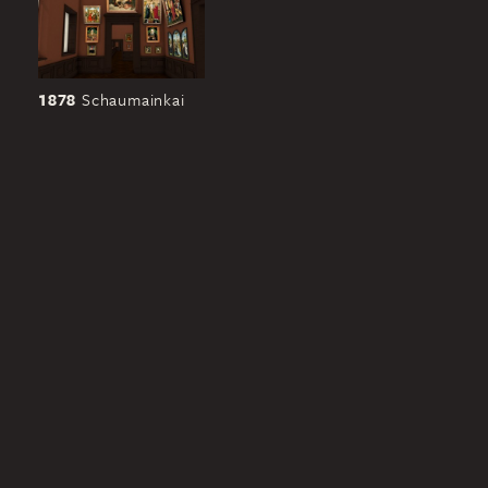
1878
Schaumainkai