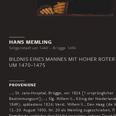
HANS MEMLING
Seligenstadt um 1440 – Brügge 1494
BILDNIS EINES MANNES MIT HOHER ROTER
UM 1470–1475
PROVENIENZ
...; St. Jans-Hospital, Brügge, vor 1824 [? ursprünglicher
Bestimmungsort];...; Slg. Willem II., König der Niederlan
1849), spätestens 1824; Verst. Willem II., Den Haag (de V
12.-20. August 1850, Nr. 20 als Memling zugeschrieben, fl 
Engelberts und/oder den Städel-Inspektor Johann David P