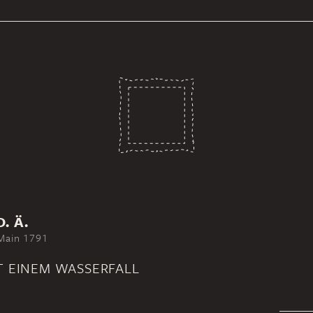
. Ä.
Main 1791
T EINEM WASSERFALL