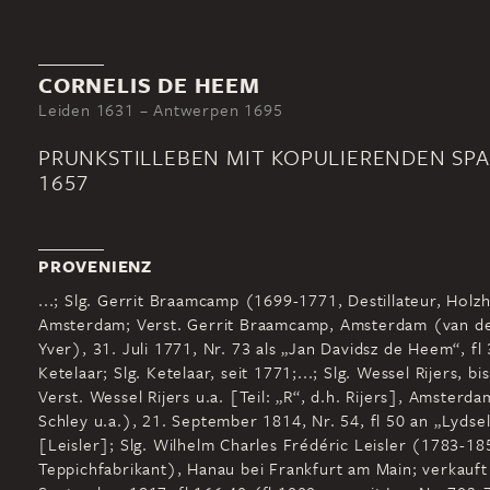
CORNELIS DE HEEM
Leiden 1631 – Antwerpen 1695
PRUNKSTILLEBEN MIT KOPULIERENDEN SP
1657
PROVENIENZ
...; Slg. Gerrit Braamcamp (1699-1771, Destillateur, Holz
Amsterdam; Verst. Gerrit Braamcamp, Amsterdam (van de
Yver), 31. Juli 1771, Nr. 73 als „Jan Davidsz de Heem“, fl
Ketelaar; Slg. Ketelaar, seit 1771;...; Slg. Wessel Rijers, bi
Verst. Wessel Rijers u.a. [Teil: „R“, d.h. Rijers], Amsterd
Schley u.a.), 21. September 1814, Nr. 54, fl 50 an „Lydse
[Leisler]; Slg. Wilhelm Charles Frédéric Leisler (1783-18
Teppichfabrikant), Hanau bei Frankfurt am Main; verkauft