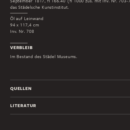
September 1817, fl 166.40 (fl 1000 zus. mit Inv. Nr. 703-
das Städelsche Kunstinstitut.
Öl auf Leinwand
94 x 117,4 cm
Inv. Nr. 708
VERBLEIB
Im Bestand des Städel Museums.
QUELLEN
LITERATUR