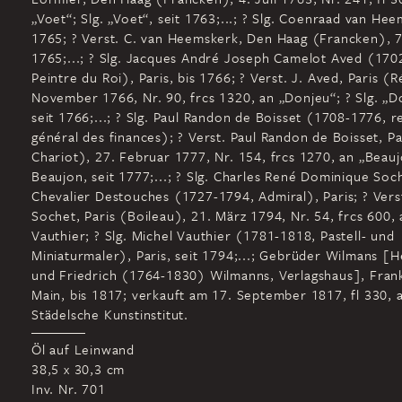
„Voet“; Slg. „Voet“, seit 1763;...; ? Slg. Coenraad van Hee
1765; ? Verst. C. van Heemskerk, Den Haag (Francken), 
1765;...; ? Slg. Jacques André Joseph Camelot Aved (170
Peintre du Roi), Paris, bis 1766; ? Verst. J. Aved, Paris (
November 1766, Nr. 90, frcs 1320, an „Donjeu“; ? Slg. „D
seit 1766;...; ? Slg. Paul Randon de Boisset (1708-1776, 
général des finances); ? Verst. Paul Randon de Boisset, P
Chariot), 27. Februar 1777, Nr. 154, frcs 1270, an „Beaujo
Beaujon, seit 1777;...; ? Slg. Charles René Dominique Soch
Chevalier Destouches (1727-1794, Admiral), Paris; ? Verst
Sochet, Paris (Boileau), 21. März 1794, Nr. 54, frcs 600,
Vauthier; ? Slg. Michel Vauthier (1781-1818, Pastell- und
Miniaturmaler), Paris, seit 1794;...; Gebrüder Wilmans [H
und Friedrich (1764-1830) Wilmanns, Verlagshaus], Fran
Main, bis 1817; verkauft am 17. September 1817, fl 330, 
Städelsche Kunstinstitut.
Öl auf Leinwand
38,5 x 30,3 cm
Inv. Nr. 701