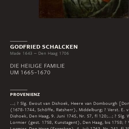
GODFRIED SCHALCKEN
Made 1643 ‒ Den Haag 1706
DIE HEILIGE FAMILIE
UM 1665–1670
PROVENIENZ
...; ? Slg. Ewout van Dishoek, Heere van Dombourgh [D
(1678-1744, Schöffe, Ratsherr), Middelburg; ? Verst. E. 
Dishoek, Den Haag, 9. Juni 1745, Nr. 57, fl 120;...; ? Slg. 
Lormier (gest. 1758, Kunstagent), Den Haag, bis 1758; ? 
Lormier, Den Haag (Francken), 4. Juli 1763, Nr. 241, fl 3