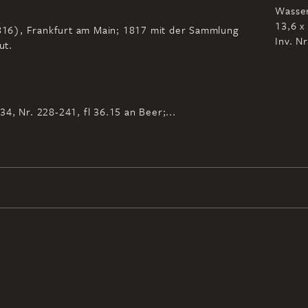
Wasse
13,6 x
-1816), Frankfurt am Main; 1817 mit der Sammlung
Inv. N
ut.
4, Nr. 228-241, fl 36.15 an Beer;...