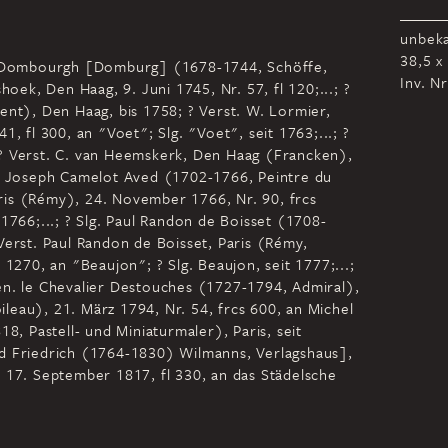
unbek
38,5 x
an Dombourgh [Domburg] (1678-1744, Schöffe,
Inv. N
hoek, Den Haag, 9. Juni 1745, Nr. 57, fl 120;...; ?
ent), Den Haag, bis 1758; ? Verst. W. Lormier,
1, fl 300, an "Voet"; Slg. "Voet", seit 1763;...; ?
? Verst. C. van Heemskerk, Den Haag (Francken),
ré Joseph Camelot Aved (1702-1766, Peintre du
Paris (Rémy), 24. November 1766, Nr. 90, frcs
1766;...; ? Slg. Paul Randon de Boisset (1708-
Verst. Paul Randon de Boisset, Paris (Rémy,
 1270, an "Beaujon"; ? Slg. Beaujon, seit 1777;...;
en. le Chevalier Destouches (1727-1794, Admiral),
oileau), 21. März 1794, Nr. 54, frcs 600, an Michel
18, Pastell- und Miniaturmaler), Paris, seit
d Friedrich (1764-1830) Wilmanns, Verlagshaus],
 17. September 1817, fl 330, an das Städelsche