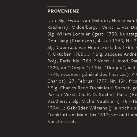
PROVENIENZ
...; ? Slg. Ewout van Dishoek, Heere v
Ratsherr), Middelburg; ? Verst. E. van Dis
Slg. Willem Lormier (gest. 1758, Kunstag
Den Haag (Francken), 4. Juli 1763, Nr. 24
Slg. Coenraad van Heemskerk, bis 1765; 
7. Oktober 1765;...; ? Slg. Jacques And
Roi), Paris, bis 1766; ? Verst. J. Aved, 
1320, an "Donjeu"; ? Slg. "Donjeu", seit 
1776, receveur général des finances); ? 
Chariot), 27. Februar 1777, Nr. 154, frcs
? Slg. Charles René Dominique Sochet, g
Paris; ? Verst. Ch. R. D. Sochet, Paris (B
Vauthier; ? Slg. Michel Vauthier (1781-18
1794;...; Gebrüder Wilmans [Heinrich un
Frankfurt am Main, bis 1817; verkauft am
Kunstinstitut.