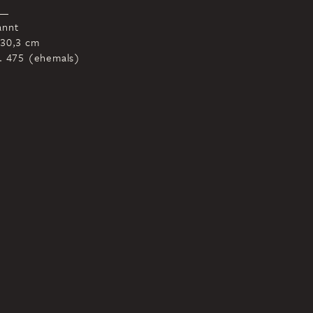
annt
 30,3 cm
r. 475 (ehemals)