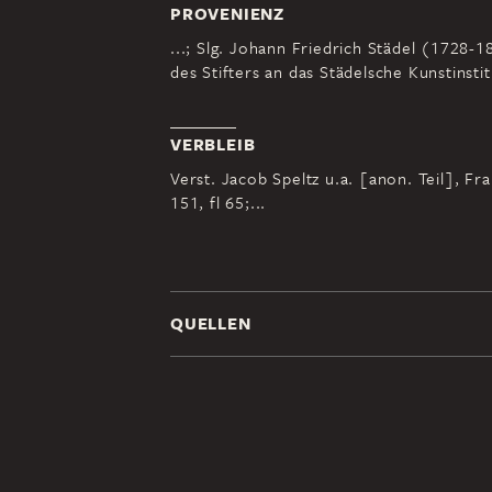
PROVENIENZ
...; Slg. Johann Friedrich Städel (1728
des Stifters an das Städelsche Kunstinstit
VERBLEIB
Verst. Jacob Speltz u.a. [anon. Teil], Fr
151, fl 65;...
QUELLEN