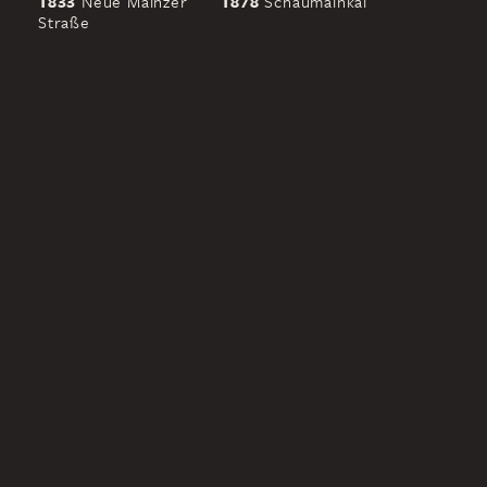
1833
Neue Mainzer
1878
Schaumainkai
Straße