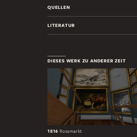
QUELLEN
LITERATUR
DIESES WERK ZU ANDERER ZEIT
1816
Rossmarkt