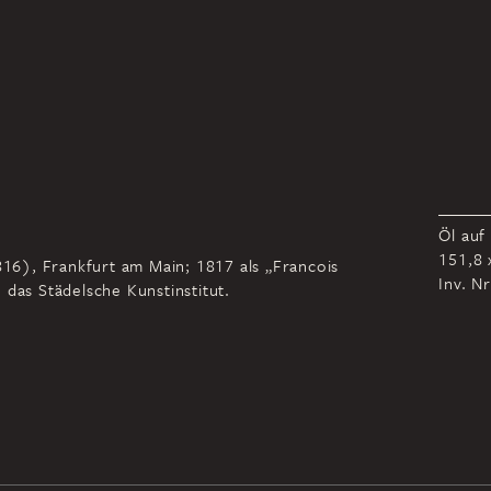
Öl auf
151,8 
1816), Frankfurt am Main; 1817 als „Francois
Inv. N
 das Städelsche Kunstinstitut.