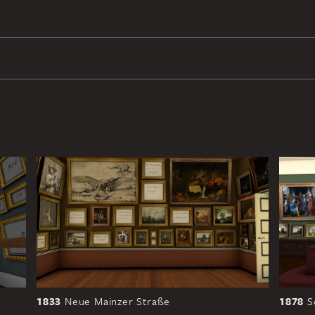
1833
Neue Mainzer Straße
1878
S