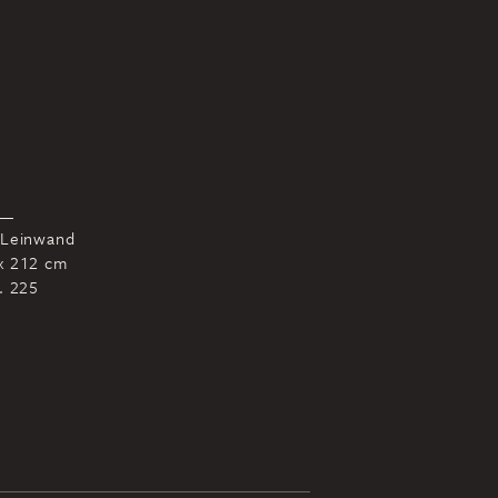
 Leinwand
x 212 cm
r. 225