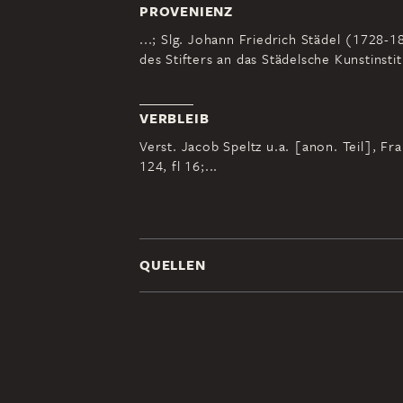
PROVENIENZ
...; Slg. Johann Friedrich Städel (1728
des Stifters an das Städelsche Kunstinstit
VERBLEIB
Verst. Jacob Speltz u.a. [anon. Teil], Fr
124, fl 16;...
QUELLEN