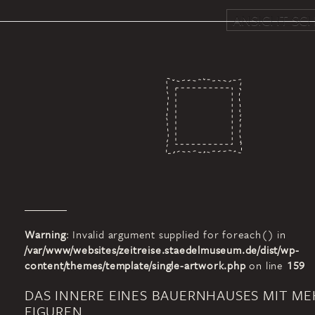
ANSICHT SCH
Warning
: Invalid argument supplied for foreach() in
/var/www/websites/zeitreise.staedelmuseum.de/dist/wp-
content/themes/template/single-artwork.php
on line
159
DAS INNERE EINES BAUERNHAUSES MIT M
FIGUREN