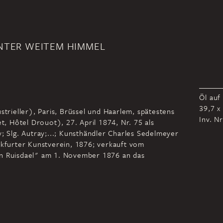
UNTER WEITEM HIMMEL
Öl auf
39,7 x
strieller), Paris, Brüssel und Haarlem, spätestens
Inv. N
et, Hôtel Drouot), 27. April 1874, Nr. 75 als
y; Slg. Autray;...; Kunsthändler Charles Sedelmeyer
nkfurter Kunstverein, 1876; verkauft vom
an Ruisdael" am 1. November 1876 an das