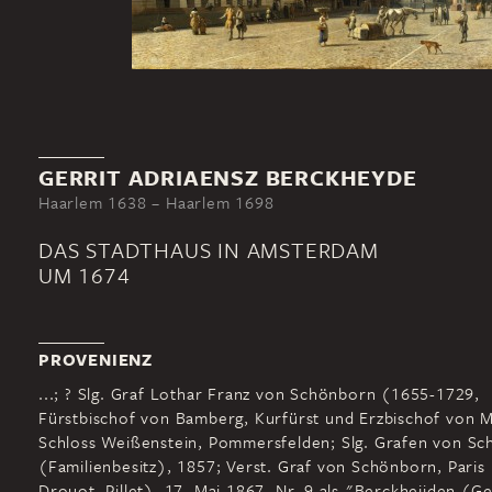
GERRIT ADRIAENSZ BERCKHEYDE
Haarlem 1638 – Haarlem 1698
DAS STADTHAUS IN AMSTERDAM
UM 1674
PROVENIENZ
...; ? Slg. Graf Lothar Franz von Schönborn (1655-1729,
Fürstbischof von Bamberg, Kurfürst und Erzbischof von M
Schloss Weißenstein, Pommersfelden; Slg. Grafen von S
(Familienbesitz), 1857; Verst. Graf von Schönborn, Paris
Drouot, Pillet), 17. Mai 1867, Nr. 9 als "Berckheijden (Ge