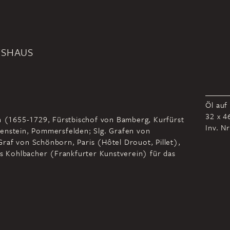
TSHAUS
Öl auf
32 x 4
rn (1655-1729, Fürstbischof von Bamberg, Kurfürst
Inv. N
enstein, Pommersfelden; Slg. Grafen von
raf von Schönborn, Paris (Hôtel Drouot, Pillet),
is Kohlbacher (Frankfurter Kunstverein) für das