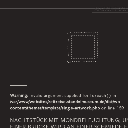
ANSICHT SCH
Warning
: Invalid argument supplied for foreach() in
/var/www/websites/zeitreise.staedelmuseum.de/dist/wp-
content/themes/template/single-artwork.php
on line
159
NACHTSTÜCK MIT MONDBELEUCHTUNG; U
EINER BRÜCKE WIRD AN EINER SCHMIEDE E